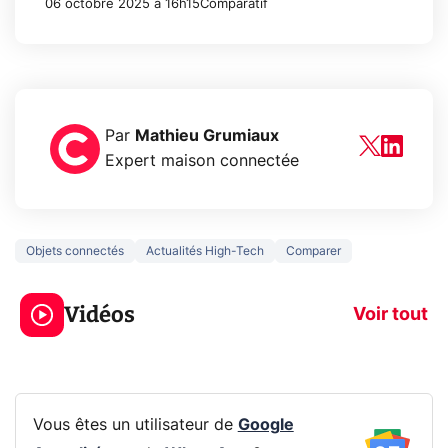
06 octobre 2025 à 16h15
Comparatif
Par
Mathieu Grumiaux
Expert maison connectée
Objets connectés
Actualités High-Tech
Comparer
3 écrans en 1 pour
5 générations
319€ ? Voici L'AOC
jeux dans la
Vidéos
CQ32G4ZA !
prochaine Xbo
Voir tout
Vous êtes un utilisateur de
Google