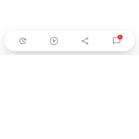
0
Abonnez-vous à notre newsletter !
Recevez un résumé quotidien de l'actu technologique.
S'inscrire
En cliquant sur s'inscrire, j’accepte de recevoir par email des
informations, actualités et offres commerciales de Clubic.
Conformément au RGPD, vous pouvez retirer votre consentement
à tout moment en cliquant sur le lien de désinscription présent