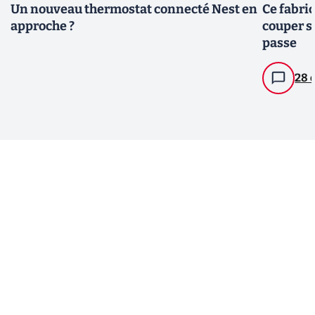
Un nouveau thermostat connecté Nest en
Ce fabri
approche ?
couper se
passe
28 