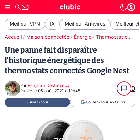
Meilleur VPN
IA
Meilleur Antivirus
Meilleur c
Accueil
Maison connectée
Énergie
Thermostat connecté
Une panne fait disparaître
l'historique énergétique des
thermostats connectés Google Nest
Par
Benjamin Destrebecq
0
Publié le
05 août 2021 à 19h45
Suivez-nous
Ajoutez-nous en favori