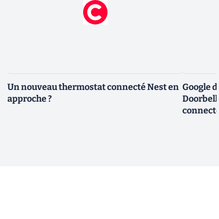
Un nouveau thermostat connecté Nest en
Google dé
approche ?
Doorbell
connect