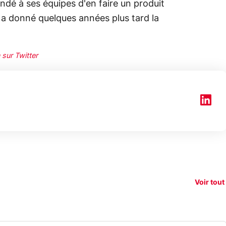
andé à ses équipes d'en faire un produit
 a donné quelques années plus tard la
 sur Twitter
150€
taque la
remboursés
Starlink vs
Vrai o
ti-
sur votre
Amazon : la
l'œil 
dement
nouveau
guerre du
pas a
Voir tout
smartphone ?
réseau !
de 30