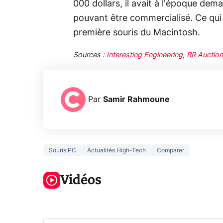
000 dollars, il avait à l'époque dem
pouvant être commercialisé. Ce qui
première souris du Macintosh.
Sources :
Interesting Engineering
,
RR Auction
Par
Samir Rahmoune
Souris PC
Actualités High-Tech
Comparer
Ce que vous
xAI at
ne savez sur
Google tease
loi an
la navigation
Vidéos
son Pixel 11
dénu
privée !
Pro
par IA