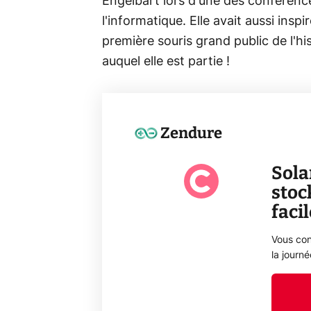
Engelbart lors d'une des conférence
l'informatique. Elle avait aussi ins
première souris grand public de l'hi
auquel elle est partie !
Zendure
Sola
stoc
faci
Vous con
la journ