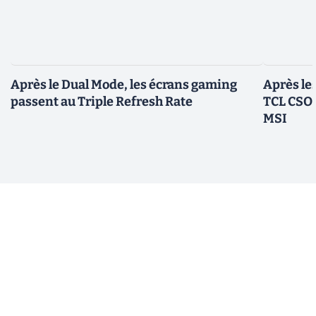
Après le Dual Mode, les écrans gaming
Après le
passent au Triple Refresh Rate
TCL CSOT
MSI