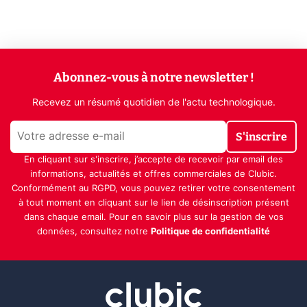
Abonnez-vous à notre newsletter !
Recevez un résumé quotidien de l'actu technologique.
S'inscrire
En cliquant sur s'inscrire, j’accepte de recevoir par email des
informations, actualités et offres commerciales de Clubic.
Conformément au RGPD, vous pouvez retirer votre consentement
à tout moment en cliquant sur le lien de désinscription présent
dans chaque email. Pour en savoir plus sur la gestion de vos
données, consultez notre
Politique de confidentialité