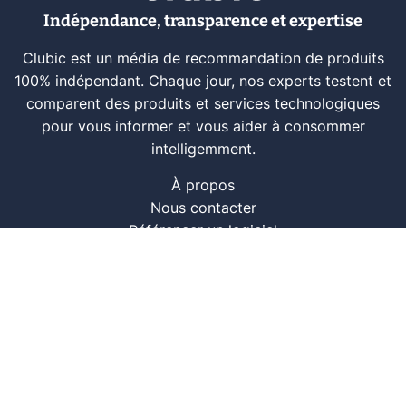
Indépendance, transparence et expertise
Clubic est un média de recommandation de produits
100% indépendant. Chaque jour, nos experts testent et
comparent des produits et services technologiques
pour vous informer et vous aider à consommer
intelligemment.
À propos
Nous contacter
Référencer un logiciel
Marques tech
Événements tech
Archives
RSS
© CLUBIC SAS 2026
Infos légales
Confidentialité
CGU
Modération
Politique cookie
Gestion des cookies