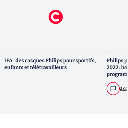
IFA : des casques Philips pour sportifs,
Philips 
enfants et télétravailleurs
2022 : h
progra
2 c