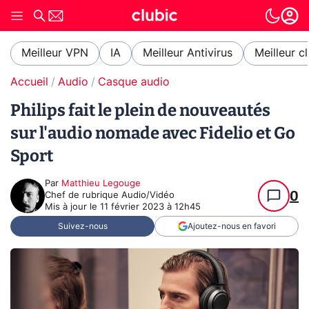
Meilleur VPN
IA
Meilleur Antivirus
Meilleur c
Accueil
Audio
Casque audio
Philips fait le plein de nouveautés
sur l'audio nomade avec Fidelio et Go
Sport
Par
Matthieu Legouge
0
Chef de rubrique Audio/Vidéo
Mis à jour le
11 février 2023 à 12h45
Suivez-nous
Ajoutez-nous en favori