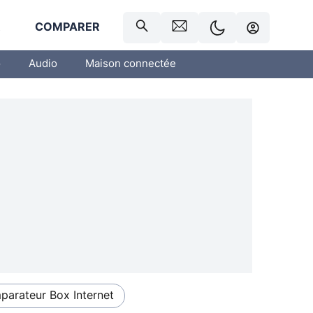
R
COMPARER
o
Audio
Maison connectée
arateur Box Internet