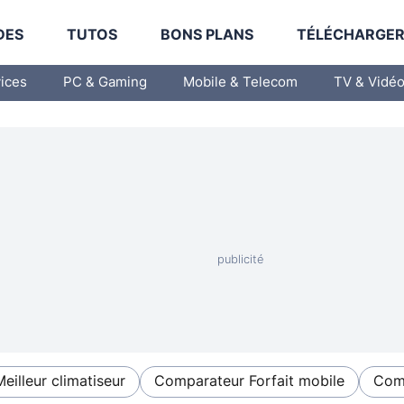
DES
TUTOS
BONS PLANS
TÉLÉCHARGE
vices
PC & Gaming
Mobile & Telecom
TV & Vidé
Meilleur climatiseur
Comparateur Forfait mobile
Comp