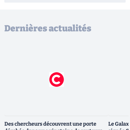
Dernières actualités
Des chercheurs découvrent une porte
Le Galax