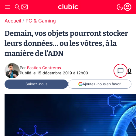
Accueil
PC & Gaming
Demain, vos objets pourront stocker
leurs données... ou les vôtres, à la
manière de l'ADN
Par
Bastien Contreras
0
Publié le
15 décembre 2019 à 12h00
Suivez-nous
Ajoutez-nous en favori