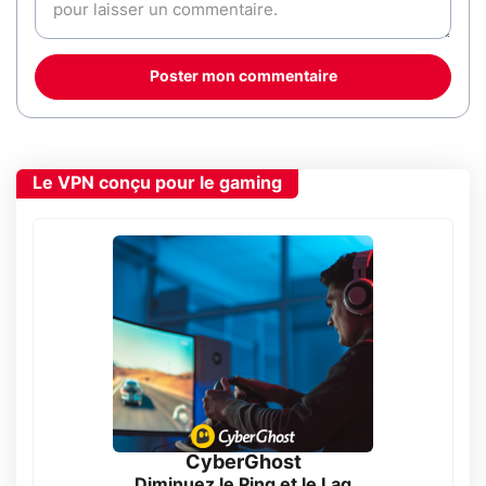
Poster mon commentaire
Le VPN conçu pour le gaming
CyberGhost
Diminuez le Ping et le Lag