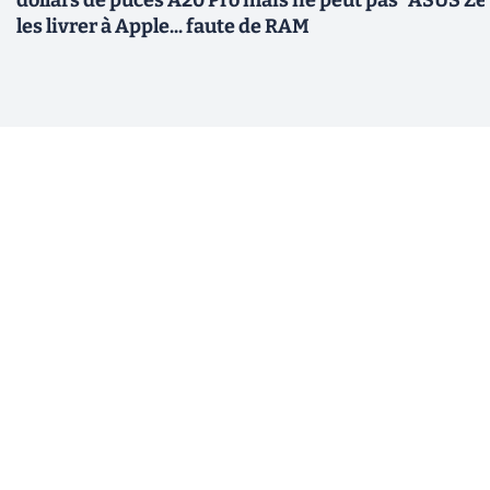
dollars de puces A20 Pro mais ne peut pas
ASUS Zen
les livrer à Apple... faute de RAM