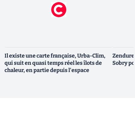
Il existe une carte française, Urba-Clim,
Zendure 
qui suit en quasi temps réel les îlots de
Sobry pou
chaleur, en partie depuis l'espace