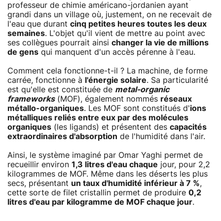
professeur de chimie américano-jordanien ayant
grandi dans un village où, justement, on ne recevait de
l'eau que durant
cinq petites heures toutes les deux
semaines
. L'objet qu'il vient de mettre au point avec
ses collègues pourrait ainsi
changer la vie de millions
de gens
qui manquent d'un accès pérenne à l'eau.
Comment cela fonctionne-t-il ? La machine, de forme
carrée, fonctionne à
l'énergie solaire
. Sa particularité
est qu'elle est constituée de
metal-organic
frameworks
(MOF), également nommés
réseaux
métallo-organiques
. Les MOF sont constitués d'
ions
métalliques reliés entre eux par des molécules
organiques
(les ligands) et présentent des
capacités
extraordinaires d'absorption
de l'humidité dans l'air.
Ainsi, le système imaginé par Omar Yaghi permet de
recueillir environ
1,3 litres d'eau chaque
jour, pour 2,2
kilogrammes de MOF. Même dans les déserts les plus
secs, présentant
un taux d'humidité inférieur à 7 %
,
cette sorte de filet cristallin permet de produire
0,2
litres d'eau par kilogramme de MOF chaque jour
.