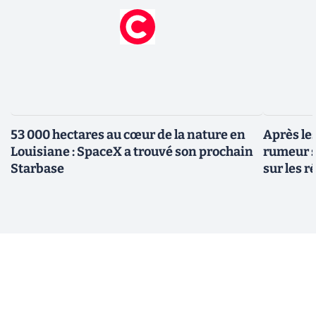
53 000 hectares au cœur de la nature en
Après le
Louisiane : SpaceX a trouvé son prochain
rumeur s
Starbase
sur les 