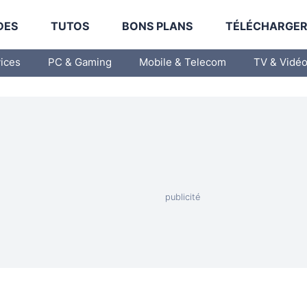
DES
TUTOS
BONS PLANS
TÉLÉCHARGE
vices
PC & Gaming
Mobile & Telecom
TV & Vidé