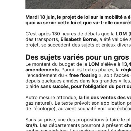
Mardi 18 juin, le projet de loi sur la mobilité
quoi va servir cette loi et que va-t-elle conc
C'est après 130 heures de débats que la
LOM
(
des transports,
Elisabeth Borne
, a été validée
projet, se succèdent des sujets et enjeux dive
Des sujets variés pour un gros
Le montant du budget de la
LOM
s'élève à
13,4
amendements
. Parmi les textes phares, la
régl
l'encadrement du «
free floating
», soit l'accès
depuis quelques années dans les grandes villes.
plaidé
sans succès, pour l'obligation du port 
Autre mesure attendue,
la fin des ventes des 
gaz naturel). Le texte prévoit son application 
de l'écologie), auraient souhaité voir une éché
Sans surprise, une des propositions à faire le p
km/h
. Les départements pourront à présent
cho
routes secondaires. Les maires seront égalemen