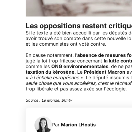
Les oppositions restent critiq
Si le texte a été bien accueilli par les députés 
avoir trouvé son compte dans cette nouvelle loi
et les communistes ont voté contre.
En cause notamment,
l'absence de mesures fo
jugé la loi trop frileuse concernant
la lutte con
comme les
ONG environnementales
, de ne pas
taxation du kérosène
. Le
Président Macron
ava
«
à l'échelle européenne
». Le député insoumis L
seule chose que vous accélérez, c'est le réchau
trop libérale et pas assez axée sur l'écologie.
Source :
Le Monde
,
Bfmtv
Par
Marion LHostis