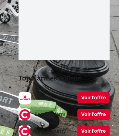
Top alarmes maison
Verisure
Voir l'offre
Sector Alarm
Voir l'offre
Eufy Security
Voir l'offre