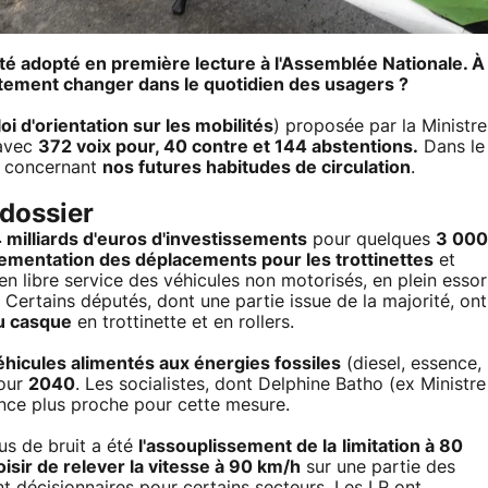
 a été adopté en première lecture à l'Assemblée Nationale. À
rètement changer dans le quotidien des usagers ?
loi d'orientation sur les mobilités
) proposée par la Ministre
 avec
372 voix pour, 40 contre et 144 abstentions.
Dans le
rs concernant
nos futures habitudes de circulation
.
 dossier
 milliards d'euros d'investissements
pour quelques
3 000
ementation des déplacements pour les trottinettes
et
 en libre service des véhicules non motorisés, en plein essor
 Certains députés, dont une partie issue de la majorité, ont
du casque
en trottinette et en rollers.
véhicules alimentés aux énergies fossiles
(diesel, essence,
pour
2040
. Les socialistes, dont Delphine Batho (ex Ministre
ance plus proche pour cette mesure.
lus de bruit a été
l'assouplissement de la
limitation à 80
isir de relever la vitesse à 90 km/h
sur une partie des
t décisionnaires pour certains secteurs. Les LR ont