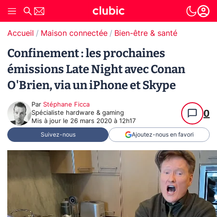
Accueil
Maison connectée
Bien-être & santé
Confinement : les prochaines
émissions Late Night avec Conan
O'Brien, via un iPhone et Skype
Par
Stéphane Ficca
0
Spécialiste hardware & gaming
Mis à jour le
26 mars 2020 à 12h17
Suivez-nous
Ajoutez-nous en favori