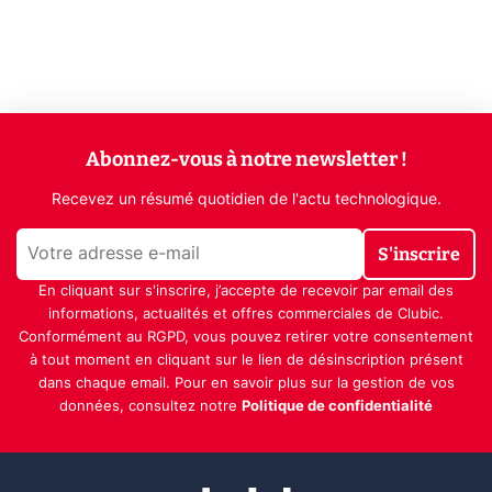
Abonnez-vous à notre newsletter !
Recevez un résumé quotidien de l'actu technologique.
S'inscrire
En cliquant sur s'inscrire, j’accepte de recevoir par email des
informations, actualités et offres commerciales de Clubic.
Conformément au RGPD, vous pouvez retirer votre consentement
à tout moment en cliquant sur le lien de désinscription présent
dans chaque email. Pour en savoir plus sur la gestion de vos
données, consultez notre
Politique de confidentialité