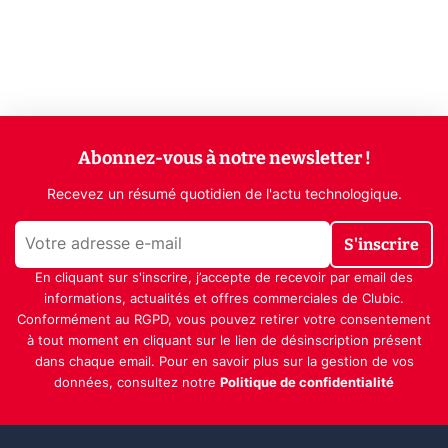
Abonnez-vous à notre newsletter !
Recevez un résumé quotidien de l'actu technologique.
S'inscrire
En cliquant sur s'inscrire, j’accepte de recevoir par email des
informations, actualités et offres commerciales de Clubic.
Conformément au RGPD, vous pouvez retirer votre consentement
à tout moment en cliquant sur le lien de désinscription présent
dans chaque email. Pour en savoir plus sur la gestion de vos
données, consultez notre
Politique de confidentialité