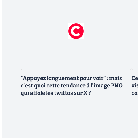
"Appuyez longuement pour voir" : mais
Ce
c'est quoi cette tendance à l'image PNG
vi
qui affole les twittos sur X ?
co