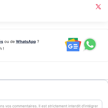
és
ou de
WhatsApp
?
h !