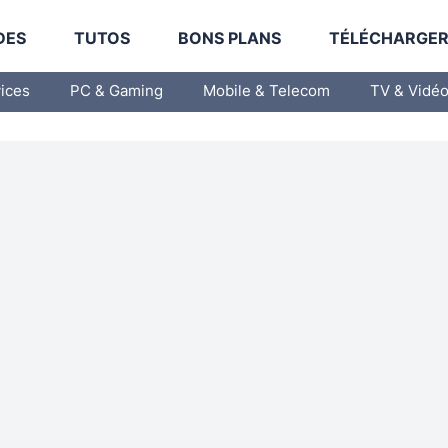
DES
TUTOS
BONS PLANS
TÉLÉCHARGE
vices
PC & Gaming
Mobile & Telecom
TV & Vidé