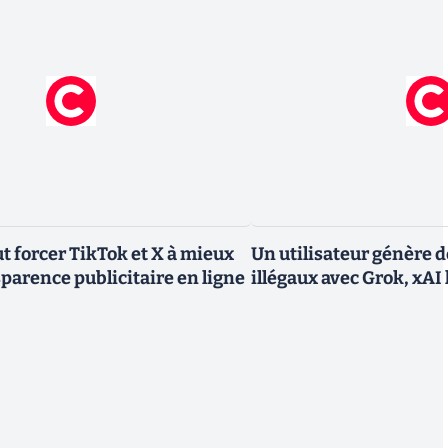
 forcer TikTok et X à mieux
Un utilisateur génère 
sparence publicitaire en ligne
illégaux avec Grok, xAI 