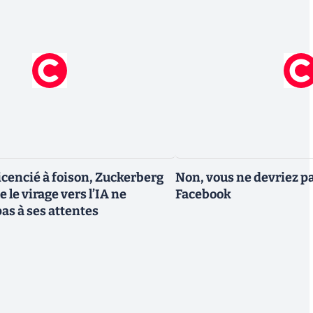
icencié à foison, Zuckerberg
Non, vous ne devriez pa
 le virage vers l’IA ne
Facebook
as à ses attentes