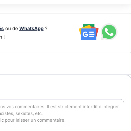
és
ou de
WhatsApp
?
h !