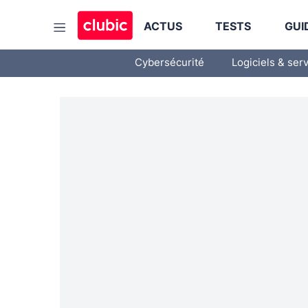
ACTUS
TESTS
GUI
Cybersécurité
Logiciels & ser