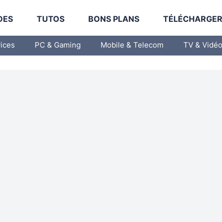
DES
TUTOS
BONS PLANS
TÉLÉCHARGE
vices
PC & Gaming
Mobile & Telecom
TV & Vidé