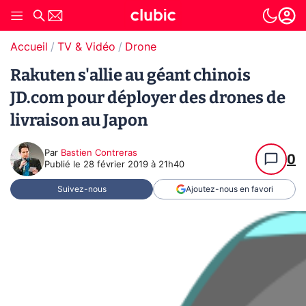
Accueil
TV & Vidéo
Drone
Rakuten s'allie au géant chinois
JD.com pour déployer des drones de
livraison au Japon
Par
Bastien Contreras
0
Publié le
28 février 2019 à 21h40
Suivez-nous
Ajoutez-nous en favori