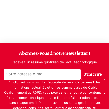
Abonnez-vous à notre newsletter !
Recevez un résumé quotidien de l'actu technologique.
S'inscrire
En cliquant sur s'inscrire, j’accepte de recevoir par email des
informations, actualités et offres commerciales de Clubic.
Conformément au RGPD, vous pouvez retirer votre consentement
à tout moment en cliquant sur le lien de désinscription présent
dans chaque email. Pour en savoir plus sur la gestion de vos
données, consultez notre
Politique de confidentialité