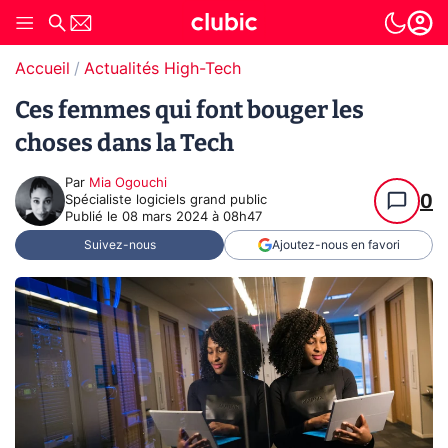
Accueil
Actualités High-Tech
Ces femmes qui font bouger les
choses dans la Tech
Par
Mia Ogouchi
0
Spécialiste logiciels grand public
Publié le
08 mars 2024 à 08h47
Suivez-nous
Ajoutez-nous en favori