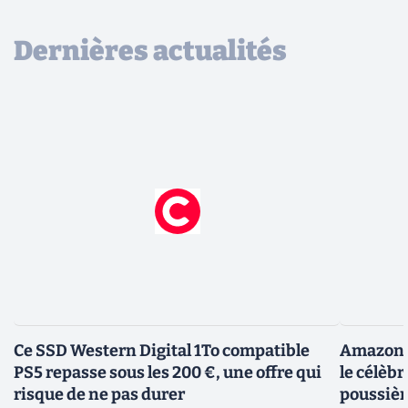
Dernières actualités
Ce SSD Western Digital 1To compatible
Amazon c
PS5 repasse sous les 200 €, une offre qui
le célèbr
risque de ne pas durer
poussièr