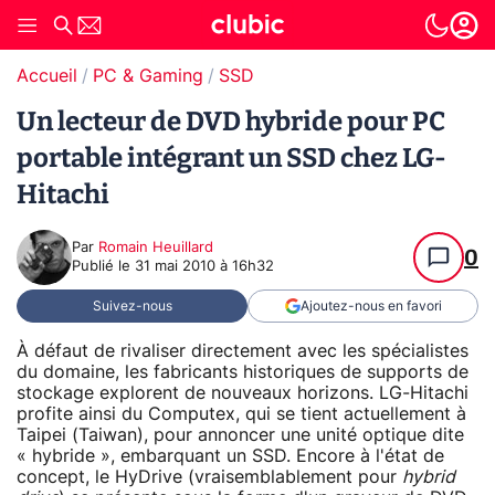
Accueil
PC & Gaming
SSD
Un lecteur de DVD hybride pour PC
portable intégrant un SSD chez LG-
Hitachi
Par
Romain Heuillard
0
Publié le
31 mai 2010 à 16h32
Suivez-nous
Ajoutez-nous en favori
À défaut de rivaliser directement avec les spécialistes
du domaine, les fabricants historiques de supports de
stockage explorent de nouveaux horizons. LG-Hitachi
profite ainsi du Computex, qui se tient actuellement à
Taipei (Taiwan), pour annoncer une unité optique dite
« hybride », embarquant un SSD. Encore à l'état de
concept, le HyDrive (vraisemblablement pour
hybrid