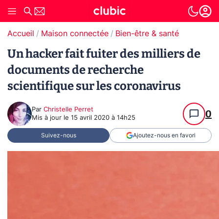
Accueil
Maison connectée
Bien-être & santé
Un hacker fait fuiter des milliers de
documents de recherche
scientifique sur les coronavirus
Par
Christelle Perret
0
Mis à jour le
15 avril 2020 à 14h25
Suivez-nous
Ajoutez-nous en favori