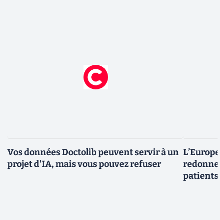
Vos données Doctolib peuvent servir à un
L’Europe
projet d'IA, mais vous pouvez refuser
redonner
patients