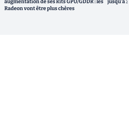
augmentation de ses kits GPU/GDDR : les
jusqu’à 
Radeon vont être plus chères