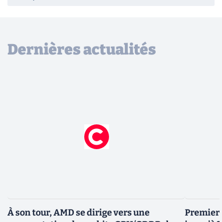
Dernières actualités
À son tour, AMD se dirige vers une
Premiers