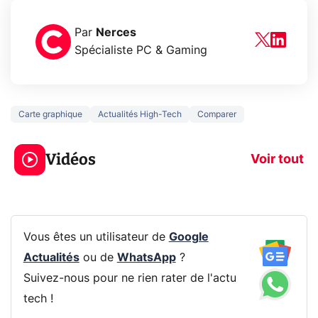
Par
Nerces
Spécialiste PC & Gaming
Carte graphique
Actualités High-Tech
Comparer
3 écrans en 1 pour
5 générations
319€ ? Voici L'AOC
jeux dans la
Vidéos
CQ32G4ZA !
prochaine Xbo
Voir tout
Vous êtes un utilisateur de
Google
Actualités
ou de
WhatsApp
?
Suivez-nous pour ne rien rater de l'actu
tech !