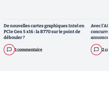
De nouvelles cartes graphiques Intel en
Avec l'A
PCIe Gen 5 x16 : la B770 sur le point de
concurre
débouler ?
annonce
1 commentaire
2 c