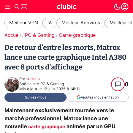
Meilleur VPN
IA
Meilleur Antivirus
Meilleur c
Accueil
PC & Gaming
Carte graphique
De retour d'entre les morts, Matrox
lance une carte graphique Intel A380
avec 8 ports d'affichage
Par
Nerces
0
Spécialiste PC & Gaming
Mis à jour le
12 juin 2025 à 14h11
Suivez-nous
Ajoutez-nous en favori
Maintenant exclusivement tournée vers le
marché professionnel, Matrox lance une
nouvelle
animée par un GPU
carte graphique