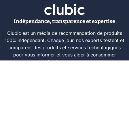
Indépendance, transparence et expertise
Clubic est un média de recommandation de produits
100% indépendant. Chaque jour, nos experts testent et
comparent des produits et services technologiques
pour vous informer et vous aider à consommer
intelligemment.
À propos
Nous contacter
Référencer un logiciel
Marques tech
Événements tech
Archives
RSS
© CLUBIC SAS 2026
Infos légales
Confidentialité
CGU
Modération
Politique cookie