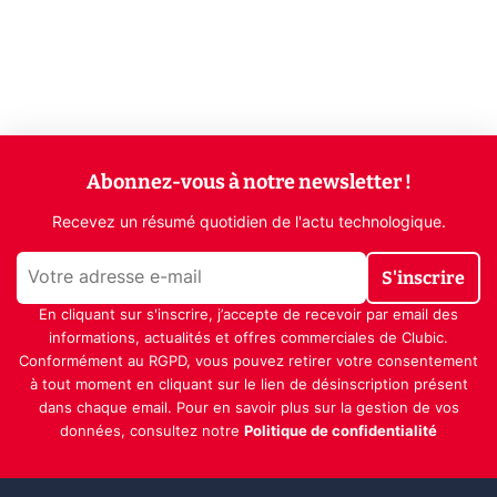
Abonnez-vous à notre newsletter !
Recevez un résumé quotidien de l'actu technologique.
S'inscrire
En cliquant sur s'inscrire, j’accepte de recevoir par email des
informations, actualités et offres commerciales de Clubic.
Conformément au RGPD, vous pouvez retirer votre consentement
à tout moment en cliquant sur le lien de désinscription présent
dans chaque email. Pour en savoir plus sur la gestion de vos
données, consultez notre
Politique de confidentialité