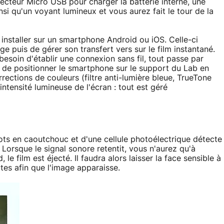
necteur Micro USB pour charger la batterie interne, une
si qu'un voyant lumineux et vous aurez fait le tour de la
à installer sur un smartphone Android ou iOS. Celle-ci
e puis de gérer son transfert vers sur le film instantané.
besoin d'établir une connexion sans fil, tout passe par
ffit de positionner le smartphone sur le support du Lab en
rrections de couleurs (filtre anti-lumière bleue, TrueTone
'intensité lumineuse de l'écran : tout est géré
s en caoutchouc et d'une cellule photoélectrique détecte
. Lorsque le signal sonore retentit, vous n'aurez qu'à
le film est éjecté. Il faudra alors laisser la face sensible à
tes afin que l'image apparaisse.