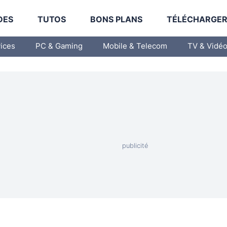
DES
TUTOS
BONS PLANS
TÉLÉCHARGE
vices
PC & Gaming
Mobile & Telecom
TV & Vidé