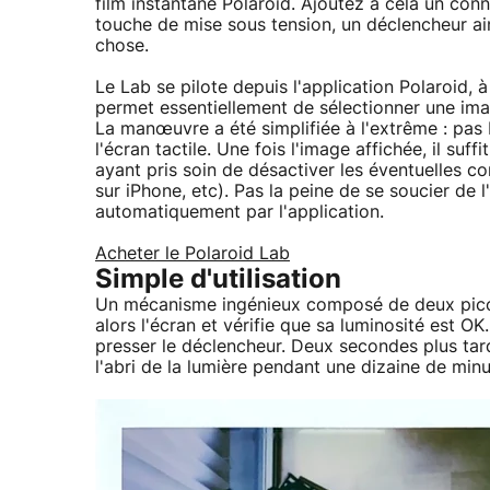
film instantané Polaroid. Ajoutez à cela un con
touche de mise sous tension, un déclencheur ain
chose.
Le Lab se pilote depuis l'application Polaroid, 
permet essentiellement de sélectionner une imag
La manœuvre a été simplifiée à l'extrême : pas 
l'écran tactile. Une fois l'image affichée, il su
ayant pris soin de désactiver les éventuelles co
sur iPhone, etc). Pas la peine de se soucier de l
automatiquement par l'application.
Acheter le Polaroid Lab
Simple d'utilisation
Un mécanisme ingénieux composé de deux picot
alors l'écran et vérifie que sa luminosité est OK
presser le déclencheur. Deux secondes plus tard, 
l'abri de la lumière pendant une dizaine de minu