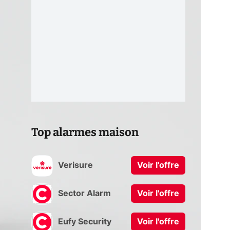
Top alarmes maison
Verisure
Voir l'offre
Sector Alarm
Voir l'offre
Eufy Security
Voir l'offre