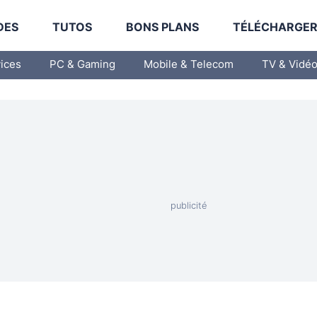
DES
TUTOS
BONS PLANS
TÉLÉCHARGE
vices
PC & Gaming
Mobile & Telecom
TV & Vidé