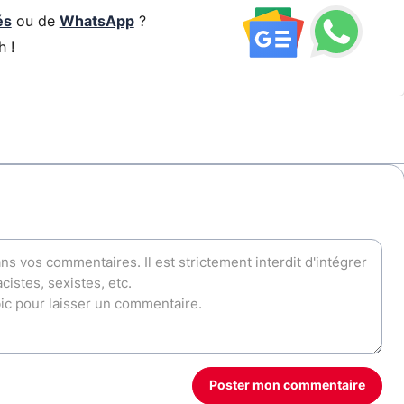
és
ou de
WhatsApp
?
h !
Poster mon commentaire