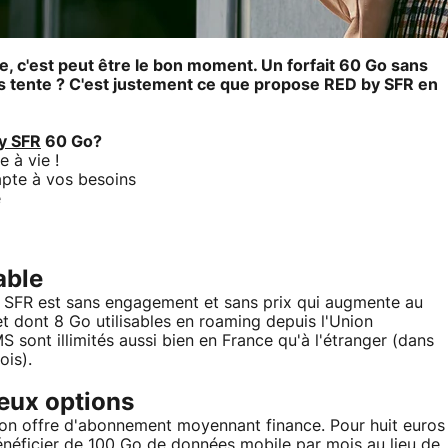
e, c'est peut être le bon moment. Un forfait 60 Go sans
s tente ? C'est justement ce que propose RED by SFR en
by SFR
60 Go?
 à vie !
apte à vos besoins
e
able
y SFR est sans engagement et sans prix qui augmente au
et dont 8 Go utilisables en roaming depuis l'Union
sont illimités aussi bien en France qu'à l'étranger (dans
ois).
deux options
 son offre d'abonnement moyennant finance. Pour huit euros
énéficier de 100 Go de données mobile par mois au lieu de