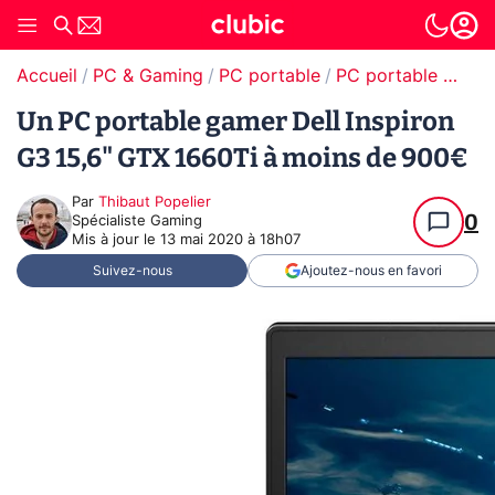
Accueil
PC & Gaming
PC portable
PC portable gamer
Un PC portable gamer Dell Inspiron
G3 15,6" GTX 1660Ti à moins de 900€
Par
Thibaut Popelier
0
Spécialiste Gaming
Mis à jour le
13 mai 2020 à 18h07
Suivez-nous
Ajoutez-nous en favori