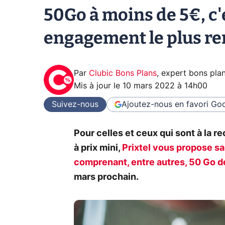
50Go à moins de 5€, c'e
engagement le plus r
Par
Clubic Bons Plans
,
expert bons pla
Mis à jour le
10 mars 2022 à 14h00
Suivez-nous
Ajoutez-nous en favori
Goo
Pour celles et ceux qui sont à la r
à prix mini,
Prixtel vous propose sa
comprenant, entre autres, 50 Go d
mars prochain.