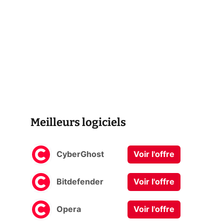
Meilleurs logiciels
CyberGhost
Voir l'offre
Bitdefender
Voir l'offre
Opera
Voir l'offre