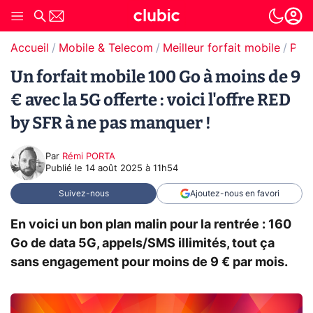
Accueil
Mobile & Telecom
Meilleur forfait mobile
Prom
Un forfait mobile 100 Go à moins de 9
€ avec la 5G offerte : voici l'offre RED
by SFR à ne pas manquer !
Par
Rémi PORTA
Publié le
14 août 2025 à 11h54
Suivez-nous
Ajoutez-nous en favori
En voici un bon plan malin pour la rentrée : 160
Go de data 5G, appels/SMS illimités, tout ça
sans engagement pour moins de 9 € par mois.