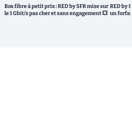
Box fibre à petit prix : RED by SFR mise sur
RED by S
le 1 Gbit/s pas cher et sans engagement 💥
un forfai