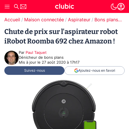
Accueil
Maison connectée
Aspirateur
Bons plans Aspirateur
Chute de prix sur l'aspirateur robot
iRobot Roomba 692 chez Amazon !
Par
Paul Taquet
Dénicheur de bons plans
Mis à jour le
27 août 2020 à 17h17
Suivez-nous
Ajoutez-nous en favori