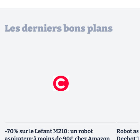
Les derniers bons plans
-70% sur le Lefant M210 : un robot
Robot asp
aspirateur à moins de 90€ chez Amazon
Deebot T