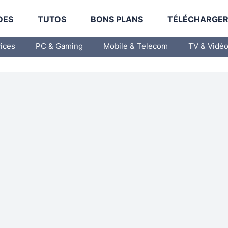
DES
TUTOS
BONS PLANS
TÉLÉCHARGE
vices
PC & Gaming
Mobile & Telecom
TV & Vidé