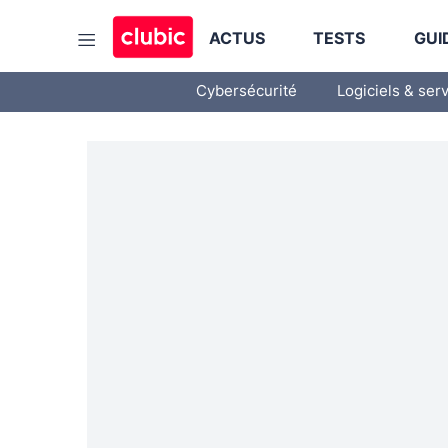
ACTUS
TESTS
GUI
Cybersécurité
Logiciels & ser