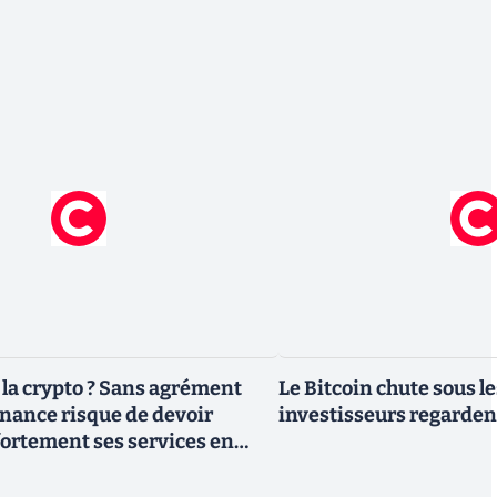
la crypto ? Sans agrément
Le Bitcoin chute sous le
nance risque de devoir
investisseurs regardent
fortement ses services en
1er juillet