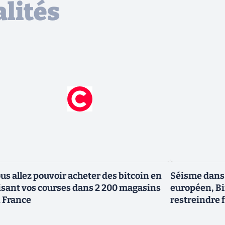
lités
us allez pouvoir acheter des bitcoin en
Séisme dans 
isant vos courses dans 2 200 magasins
européen, Bi
 France
restreindre 
France dès le 