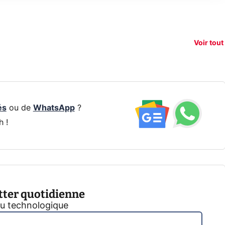
150€
e vous
xAI attaque la
remb
vez sur
Google tease
loi anti-
sur v
vigation
son Pixel 11
dénudement
nouv
Voir tout
 !
Pro
par IA
smart
és
ou de
WhatsApp
?
h !
tter quotidienne
tu technologique