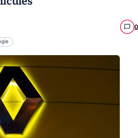
hicules
gle