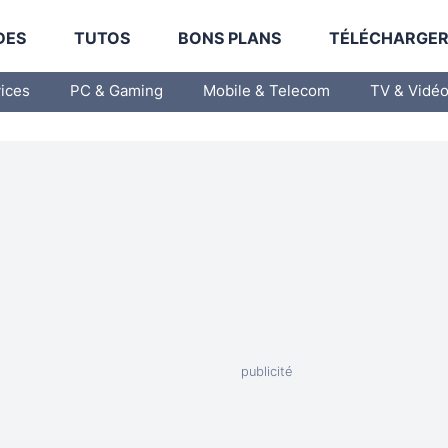
DES
TUTOS
BONS PLANS
TÉLÉCHARGE
vices
PC & Gaming
Mobile & Telecom
TV & Vidé