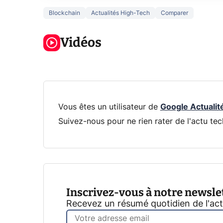
Blockchain
Actualités High-Tech
Comparer
3 écrans en 1
5 générations
Ce qu
pour 319€ ?
de jeux dans
ne sa
Voici L'AOC
Vidéos
la prochaine
la na
CQ32G4ZA !
Xbox !
privée
Vous êtes un utilisateur de
Google Actualit
Suivez-nous pour ne rien rater de l'actu tec
Inscrivez-vous à notre newsle
Recevez un résumé quotidien de l'ac