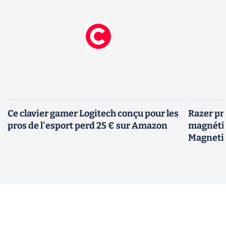
Ce clavier gamer Logitech conçu pour les
Razer pr
pros de l'esport perd 25 € sur Amazon
magnéti
Magneti