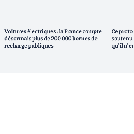
Voitures électriques : la France compte
Ce protot
désormais plus de 200 000 bornes de
soutenue
recharge publiques
qu'il n'