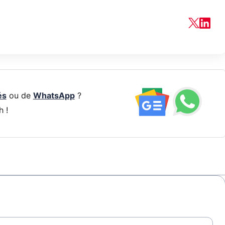
és
ou de
WhatsApp
?
h !