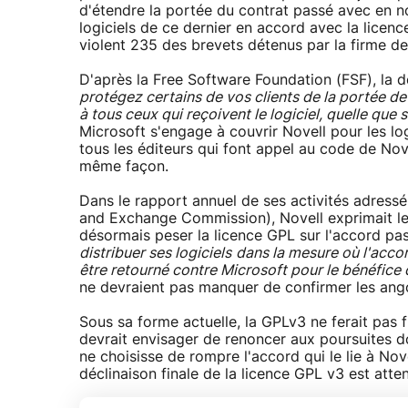
d'étendre la portée du contrat passé avec en no
logiciels de ce dernier en accord avec la licence
violent 235 des brevets détenus par la firme d
D'après la Free Software Foundation (FSF), la d
protégez certains de vos clients de la portée d
à tous ceux qui reçoivent le logiciel, quelle que s
Microsoft s'engage à couvrir Novell pour les log
tous les éditeurs qui font appel au code de Nov
même façon.
Dans le rapport annuel de ses activités adress
and Exchange Commission), Novell exprimait l
désormais peser la licence GPL sur l'accord pa
distribuer ses logiciels
dans la mesure où l'acco
être retourné contre Microsoft pour le bénéfic
ne devraient pas manquer de confirmer les ango
Sous sa forme actuelle, la GPLv3 ne ferait pas f
devrait envisager de renoncer aux poursuites don
ne choisisse de rompre l'accord qui le lie à Nove
déclinaison finale de la licence GPL v3 est atte