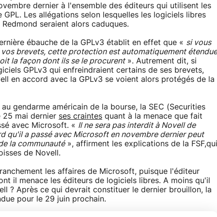
vembre dernier à l'ensemble des éditeurs qui utilisent les
 GPL. Les allégations selon lesquelles les logiciels libres
e Redmond seraient alors caduques.
ernière ébauche de la GPLv3 établit en effet que «
si vous
e vos brevets, cette protection est automatiquement étendu
oit la façon dont ils se le procurent
». Autrement dit, si
iciels GPLv3 qui enfreindraient certains de ses brevets,
ell en accord avec la GPLv3 se voient alors protégés de la
é au gendarme américain de la bourse, la SEC (Securities
e 25 mai dernier
ses craintes
quant à la menace que fait
ssé avec Microsoft. «
Il ne sera pas interdit à Novell de
rd qu'il a passé avec Microsoft en novembre dernier peut
e de la communauté
», affirment les explications de la FSF,qu
isses de Novell.
ranchement les affaires de Microsoft, puisque l'éditeur
t il menace les éditeurs de logiciels libres. A moins qu'il
ll ? Après ce qui devrait constituer le dernier brouillon, la
ndue pour le 29 juin prochain.