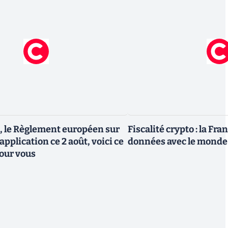
, le Règlement européen sur
Fiscalité crypto : la Fr
 application ce 2 août, voici ce
données avec le monde
our vous