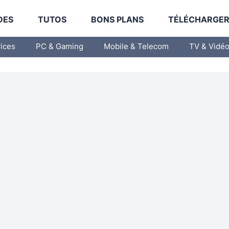
DES
TUTOS
BONS PLANS
TÉLÉCHARGE
vices
PC & Gaming
Mobile & Telecom
TV & Vidé