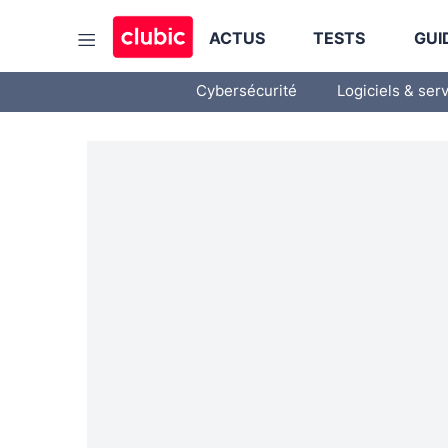
ACTUS
TESTS
GUI
Cybersécurité
Logiciels & ser