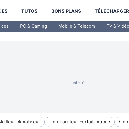
DES
TUTOS
BONS PLANS
TÉLÉCHARGE
vices
PC & Gaming
Mobile & Telecom
TV & Vidé
Meilleur climatiseur
Comparateur Forfait mobile
Comp