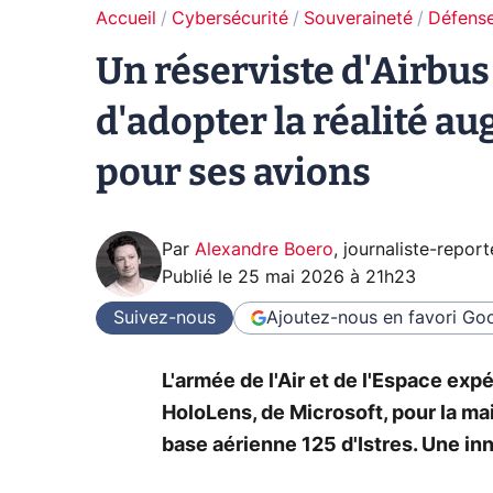
Accueil
Cybersécurité
Souveraineté
Défense
Un réserviste d'Airbus
d'adopter la réalité a
pour ses avions
Par
Alexandre Boero
,
journaliste-report
Publié le
25 mai 2026 à 21h23
Suivez-nous
Ajoutez-nous en favori
Goo
L'armée de l'Air et de l'Espace ex
HoloLens, de Microsoft, pour la m
base aérienne 125 d'Istres. Une in