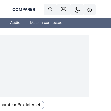
R
COMPARER
o
Audio
Maison connectée
arateur Box Internet