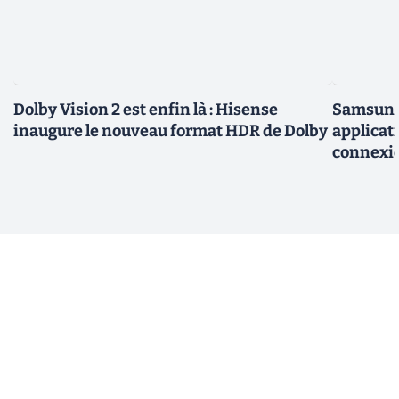
Dolby Vision 2 est enfin là : Hisense
Samsung 
inaugure le nouveau format HDR de Dolby
applicati
connexio