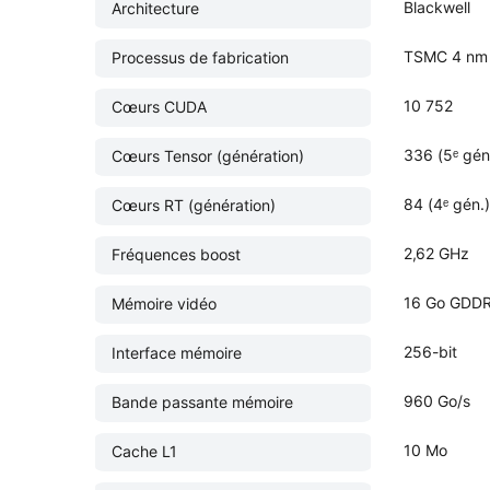
Blackwell
Architecture
TSMC 4 nm
Processus de fabrication
10 752
Cœurs CUDA
336 (5ᵉ gén
Cœurs Tensor (génération)
84 (4ᵉ gén.)
Cœurs RT (génération)
2,62 GHz
Fréquences boost
16 Go GDD
Mémoire vidéo
256-bit
Interface mémoire
960 Go/s
Bande passante mémoire
10 Mo
Cache L1