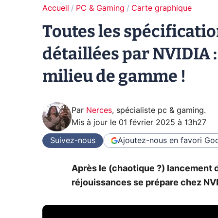
Accueil
PC & Gaming
Carte graphique
Toutes les spécificati
détaillées par NVIDIA 
milieu de gamme !
Par
Nerces
,
spécialiste pc & gaming
.
Mis à jour le
01 février 2025 à 13h27
Suivez-nous
Ajoutez-nous en favori
Goo
Après le (chaotique ?) lancement 
réjouissances se prépare chez NVIDI