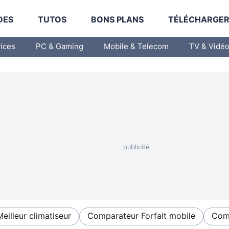
DES
TUTOS
BONS PLANS
TÉLÉCHARGE
vices
PC & Gaming
Mobile & Telecom
TV & Vidé
Meilleur climatiseur
Comparateur Forfait mobile
Comp