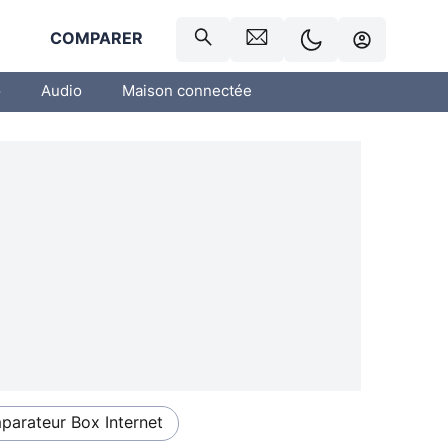
R
COMPARER
o
Audio
Maison connectée
arateur Box Internet