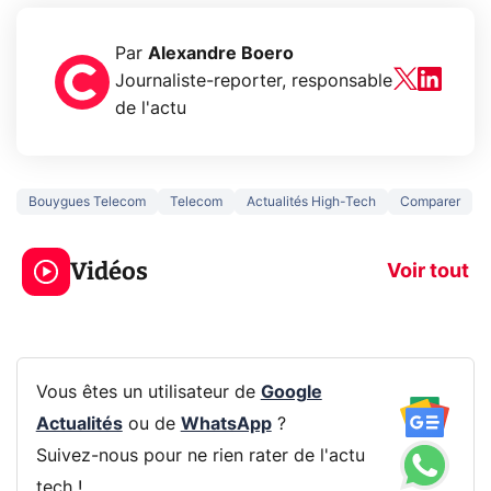
Par
Alexandre Boero
Journaliste-reporter, responsable
de l'actu
Bouygues Telecom
Telecom
Actualités High-Tech
Comparer
3 écrans en 1 pour
5 générations
319€ ? Voici L'AOC
jeux dans la
Vidéos
CQ32G4ZA !
prochaine Xbo
Voir tout
Vous êtes un utilisateur de
Google
Actualités
ou de
WhatsApp
?
Suivez-nous pour ne rien rater de l'actu
tech !