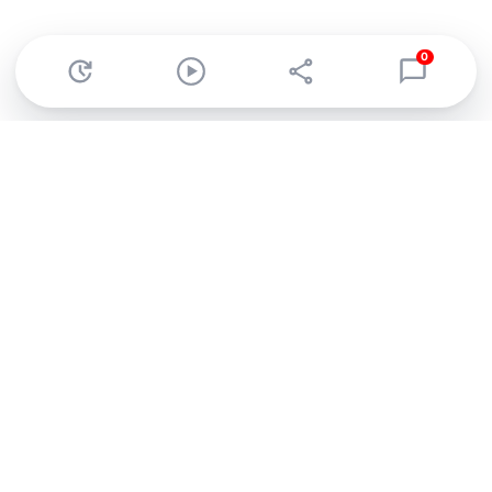
0
Abonnez-vous à notre newsletter !
Recevez un résumé quotidien de l'actu technologique.
S'inscrire
En cliquant sur s'inscrire, j’accepte de recevoir par email des
informations, actualités et offres commerciales de Clubic.
Conformément au RGPD, vous pouvez retirer votre consentement
à tout moment en cliquant sur le lien de désinscription présent
dans chaque email. Pour en savoir plus sur la gestion de vos
données, consultez notre
Politique de confidentialité