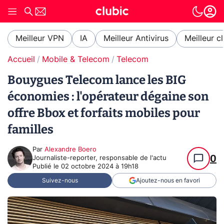
Meilleur VPN
IA
Meilleur Antivirus
Meilleur c
Accueil
Mobile & Telecom
Telecom
Bouygues Telecom lance les BIG
économies : l'opérateur dégaine son
offre Bbox et forfaits mobiles pour
familles
Par
Alexandre Boero
0
Journaliste-reporter, responsable de l'actu
Publié le
02 octobre 2024 à 19h18
Suivez-nous
Ajoutez-nous en favori