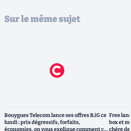
Sur le même sujet
Bouygues Telecom lance ses offres B.iG ce
Free lanc
lundi : prix dégressifs, forfaits,
box et m
économies, on vous explique comment ça
chère de