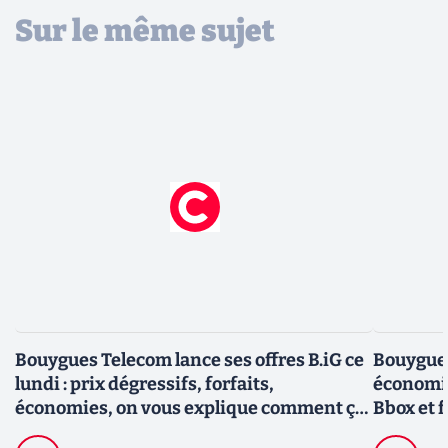
Sur le même sujet
Bouygues Telecom lance ses offres B.iG ce
Bouygues
lundi : prix dégressifs, forfaits,
économie
économies, on vous explique comment ça
Bbox et f
marche