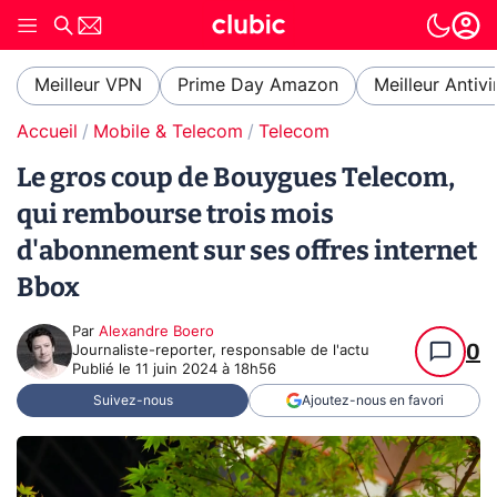
Meilleur VPN
Prime Day Amazon
Meilleur Antivi
Accueil
Mobile & Telecom
Telecom
Le gros coup de Bouygues Telecom,
qui rembourse trois mois
d'abonnement sur ses offres internet
Bbox
Par
Alexandre Boero
0
Journaliste-reporter, responsable de l'actu
Publié le
11 juin 2024 à 18h56
Suivez-nous
Ajoutez-nous en favori