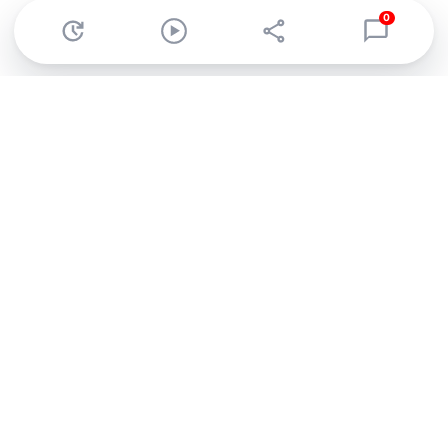
0
Abonnez-vous à notre newsletter !
Recevez un résumé quotidien de l'actu technologique.
S'inscrire
En cliquant sur s'inscrire, j’accepte de recevoir par email des
informations, actualités et offres commerciales de Clubic.
Conformément au RGPD, vous pouvez retirer votre consentement
à tout moment en cliquant sur le lien de désinscription présent
dans chaque email. Pour en savoir plus sur la gestion de vos
données, consultez notre
Politique de confidentialité