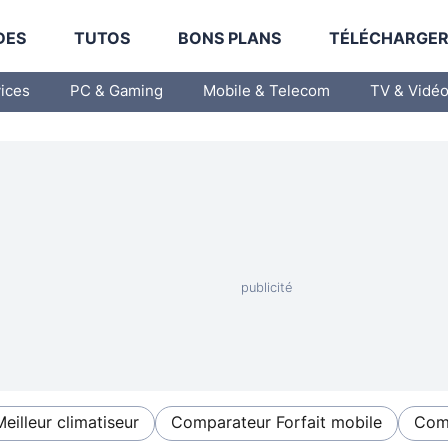
DES
TUTOS
BONS PLANS
TÉLÉCHARGE
vices
PC & Gaming
Mobile & Telecom
TV & Vidé
Meilleur climatiseur
Comparateur Forfait mobile
Comp