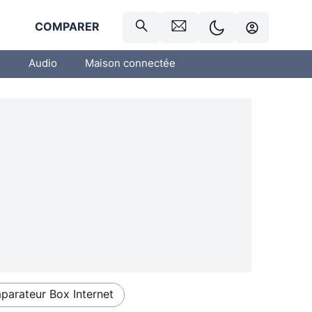
R
COMPARER
o
Audio
Maison connectée
arateur Box Internet