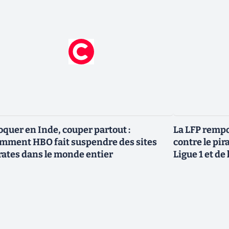
oquer en Inde, couper partout :
La LFP rempo
mment HBO fait suspendre des sites
contre le pir
rates dans le monde entier
Ligue 1 et de 