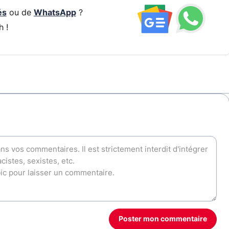
és
ou de
WhatsApp
?
h !
Poster mon commentaire