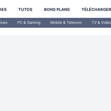
DES
TUTOS
BONS PLANS
TÉLÉCHARGE
vices
PC & Gaming
Mobile & Telecom
TV & Vidé