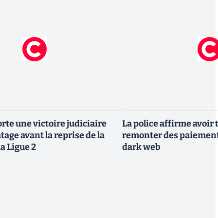
rte une victoire judiciaire
La police affirme avoi
atage avant la reprise de la
remonter des paiement
la Ligue 2
dark web