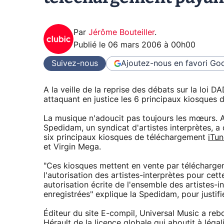
Par
Jérôme Bouteiller
.
Publié le
06 mars 2006 à 00h00
Suivez-nous
Ajoutez-nous en favori
Goo
A la veille de la reprise des débats sur la loi 
attaquant en justice les 6 principaux kiosques 
La musique n'adoucit pas toujours les mœurs. A l
Spedidam, un syndicat d'artistes interprètes, a 
six principaux kiosques de téléchargement
iTun
et Virgin Mega.
"Ces kiosques mettent en vente par téléchargem
l'autorisation des artistes-interprètes pour cett
autorisation écrite de l'ensemble des artistes-in
enregistrées" explique la Spedidam, pour justifi
Éditeur du site E-compil, Universal Music a rebon
Hérault de la licence globale qui aboutit à légal