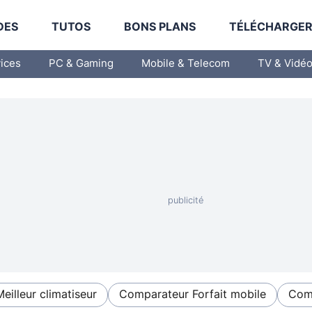
DES
TUTOS
BONS PLANS
TÉLÉCHARGE
vices
PC & Gaming
Mobile & Telecom
TV & Vidé
Meilleur climatiseur
Comparateur Forfait mobile
Comp