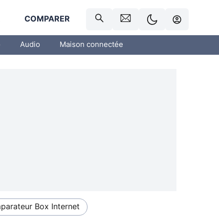
R
COMPARER
o
Audio
Maison connectée
arateur Box Internet