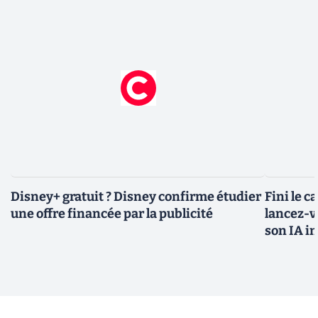
Disney+ gratuit ? Disney confirme étudier
Fini le c
une offre financée par la publicité
lancez-vo
son IA i