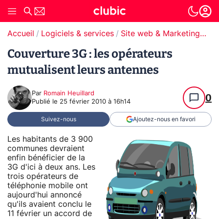
Accueil
Logiciels & services
Site web & Marketing Digital
Couverture 3G : les opérateurs
mutualisent leurs antennes
Par
Romain Heuillard
0
Publié le
25 février 2010 à 16h14
Suivez-nous
Ajoutez-nous en favori
Les habitants de 3 900
communes devraient
enfin bénéficier de la
3G d'ici à deux ans. Les
trois opérateurs de
téléphonie mobile ont
aujourd'hui annoncé
qu'ils avaient conclu le
11 février un accord de