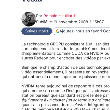
Par
Romain Heuillard
.
Publié le
19 novembre 2008 à 15h07
Suivez-nous
Ajoutez-nous en favori
Goo
La technologie GPGPU consistant à utiliser des 
non uniquement le rendu de graphis0mes décoll
d'implémentations comme
CUDA de NVIDIA
o
autres Radeon pour encoder des vidéos par ex
Bien que le champ d'action de ces technologies
vidéo essentiellement), il présente en revanche
qui ont besoin d'une importante puissance de c
NVIDIA tente aujourd'hui de répondre à ces pro
qui comme son nom ne l'indique pas s'adresse 
station bureautique standard est présentée p
équivalente à un cluster (un ensemble d'ordinate
quant à la puissance du-dit
cluster
. Intégrant 
4 Go de mémoire GDDR3 à 800 MHz chacun, ce