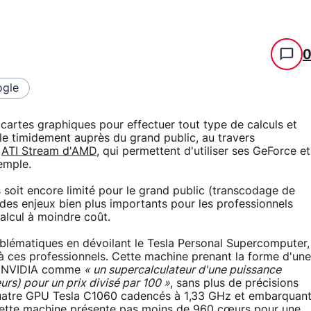
gle
cartes graphiques pour effectuer tout type de calculs et
e timidement auprès du grand public, au travers
u
ATI Stream d'AMD
, qui permettent d'utiliser ses GeForce et
emple.
 soit encore limité pour le grand public (transcodage de
 des enjeux bien plus importants pour les professionnels
alcul à moindre coût.
blématiques en dévoilant le Tesla Personal Supercomputer,
à ces professionnels. Cette machine prenant la forme d'une
ar NVIDIA comme
« un supercalculateur d'une puissance
urs) pour un prix divisé par 100 »
, sans plus de précisions
quatre GPU Tesla C1060 cadencés à 1,33 GHz et embarquan
tte machine présente pas moins de 960 cœurs pour une