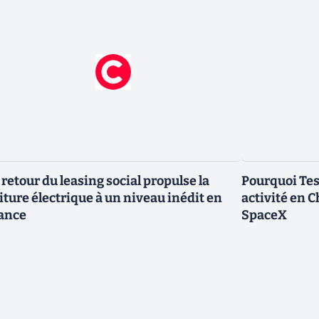
 retour du leasing social propulse la
Pourquoi Tes
iture électrique à un niveau inédit en
activité en 
ance
SpaceX