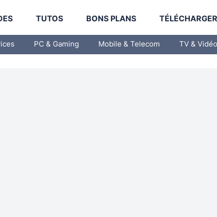
DES
TUTOS
BONS PLANS
TÉLÉCHARGE
vices
PC & Gaming
Mobile & Telecom
TV & Vidé