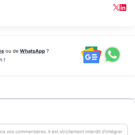
és
ou de
WhatsApp
?
h !