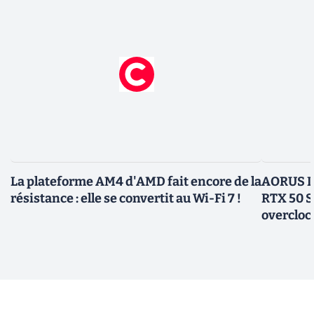
La plateforme AM4 d'AMD fait encore de la
AORUS In
résistance : elle se convertit au Wi-Fi 7 !
RTX 50 S
overcloc