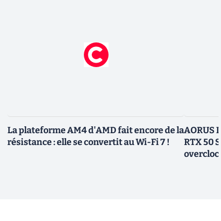
La plateforme AM4 d'AMD fait encore de la
AORUS In
résistance : elle se convertit au Wi-Fi 7 !
RTX 50 S
overcloc