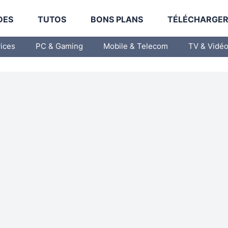
DES
TUTOS
BONS PLANS
TÉLÉCHARGE
vices
PC & Gaming
Mobile & Telecom
TV & Vidé