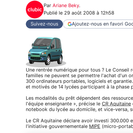
Par
Ariane Beky
.
Publié le
29 août 2008 à 12h58
Suivez-nous
Ajoutez-nous en favori
Goo
Une rentrée numérique pour tous ? Le Conseil ré
familles ne peuvent se permettre l'achat d'un o
300 ordinateurs portables, logiciels et garantie
et motivés de 14 lycées participant à la phase p
Les modalités du prêt dépendent des ressources 
l'équipe enseignante », précise le
CR Aquitaine
notebook du lycée au domicile, et vice-versa, 
Le CR Aquitaine déclare avoir investi 300.000 e
l'initiative gouvernementale
MIPE
(micro-portab