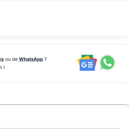
és
ou de
WhatsApp
?
h !