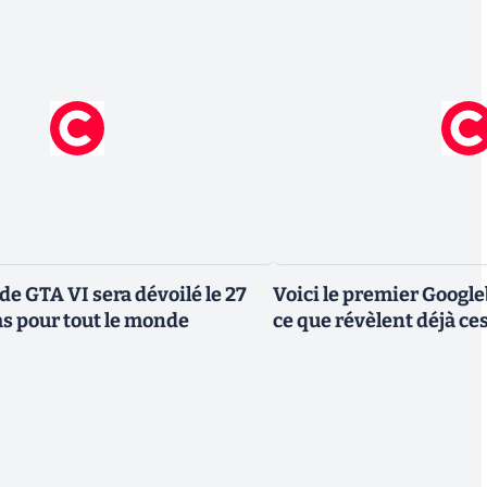
de GTA VI sera dévoilé le 27
Voici le premier Googl
as pour tout le monde
ce que révèlent déjà c