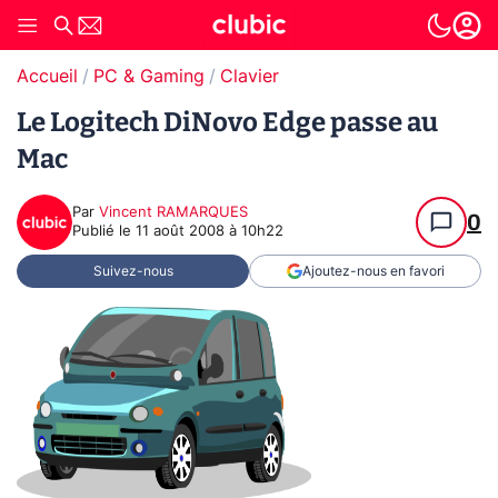
Accueil
PC & Gaming
Clavier
Le Logitech DiNovo Edge passe au
Mac
Par
Vincent RAMARQUES
0
Publié le
11 août 2008 à 10h22
Suivez-nous
Ajoutez-nous en favori