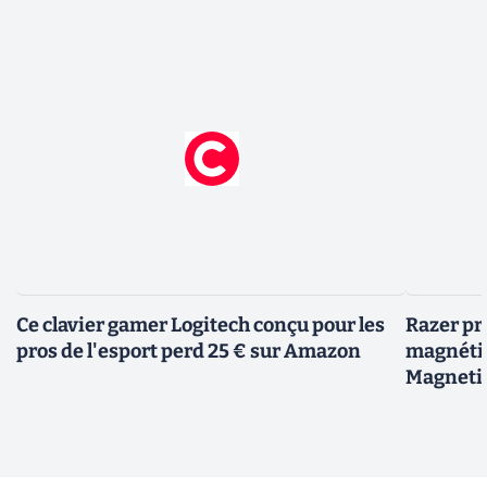
Ce clavier gamer Logitech conçu pour les
Razer pr
pros de l'esport perd 25 € sur Amazon
magnéti
Magneti