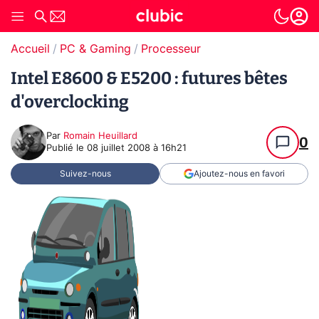
Accueil
PC & Gaming
Processeur
Intel E8600 & E5200 : futures bêtes
d'overclocking
Par
Romain Heuillard
0
Publié le
08 juillet 2008 à 16h21
Suivez-nous
Ajoutez-nous en favori