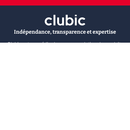
Indépendance, transparence et expertise
Clubic est un média de recommandation de produits
100% indépendant. Chaque jour, nos experts testent et
comparent des produits et services technologiques
pour vous informer et vous aider à consommer
intelligemment.
À propos
Nous contacter
Référencer un logiciel
Marques tech
Événements tech
Archives
RSS