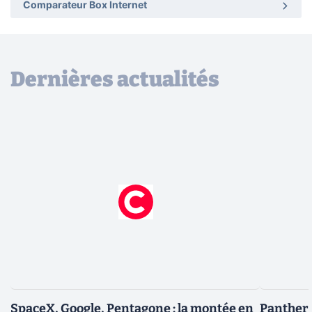
Comparateur Box Internet
Dernières actualités
SpaceX, Google, Pentagone : la montée en
Panther L