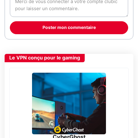
Poster mon commentaire
Le VPN conçu pour le gaming
CyberGhost