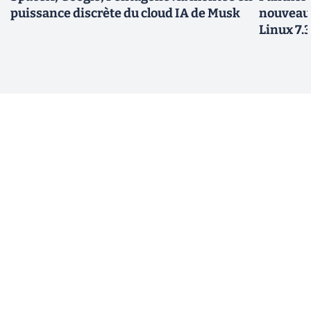
puissance discrète du cloud IA de Musk
nouveau
Linux 7.