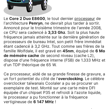
Le
Core 2 Duo E8600
, le tout dernier
processeur
de
l'architecture
Penryn
, ne devrait plus tarder à sortir.
Annoncé pour le troisième trimestre de l'année 2008,
ce CPU sera cadencé à
3,33 Ghz
. Soit la plus haute
fréquence jamais atteinte sur la dernière génération de
processeurs de bureau Intel, son petit frère immédiat
étant cadencé à 3,2 GHz. Tout comme ses frères de la
famille Wolfdale, il est gravé en
45nm
, équipé de
6 Mo
de mémoire cache
de second niveau (cache L2),
dispose d'une fréquence interne (FSB) de 1.333 MHz et
d'un TDP théorique de 65 W.
Ce processeur, aidé de sa grande finesse de gravure, a
un fort potentiel du côté de l'
overclocking
. Le célèbre
overclocker taïwanais Coolaler a pu se procurer un
exemplaire de test. Monté sur une carte mère DFI
équipée d'un chipset P35 et refroidi à l'azote liquide,
le processeur a pu fonctionner à la fréquence
vertigineuse de
6 147 MHz
!